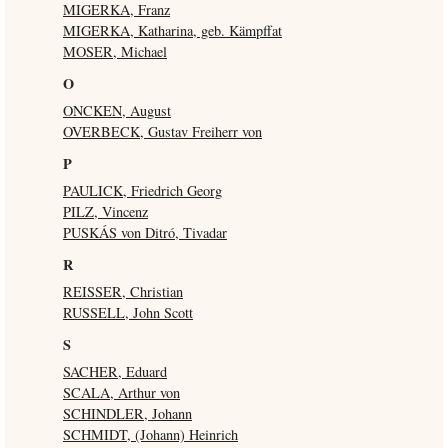
MIGERKA, Franz
MIGERKA, Katharina, geb. Kämpffat
MOSER, Michael
O
ONCKEN, August
OVERBECK, Gustav Freiherr von
P
PAULICK, Friedrich Georg
PILZ, Vincenz
PUSKÁS von Ditró, Tivadar
R
REISSER, Christian
RUSSELL, John Scott
S
SACHER, Eduard
SCALA, Arthur von
SCHINDLER, Johann
SCHMIDT, (Johann) Heinrich