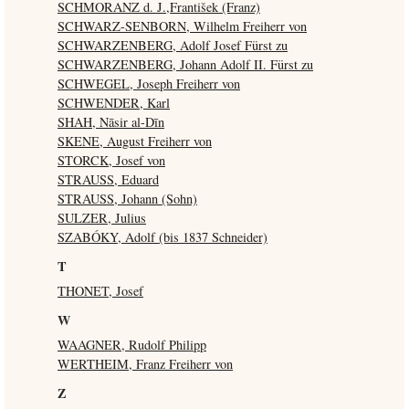
SCHMORANZ d. J.,František (Franz)
SCHWARZ-SENBORN, Wilhelm Freiherr von
SCHWARZENBERG, Adolf Josef Fürst zu
SCHWARZENBERG, Johann Adolf II. Fürst zu
SCHWEGEL, Joseph Freiherr von
SCHWENDER, Karl
SHAH, Nāsir al-Dīn
SKENE, August Freiherr von
STORCK, Josef von
STRAUSS, Eduard
STRAUSS, Johann (Sohn)
SULZER, Julius
SZABÓKY, Adolf (bis 1837 Schneider)
T
THONET, Josef
W
WAAGNER, Rudolf Philipp
WERTHEIM, Franz Freiherr von
Z