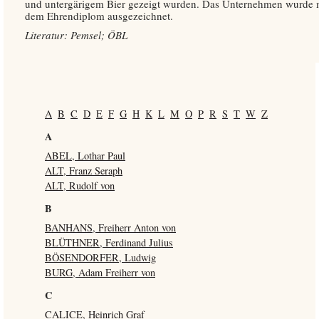
und untergärigem Bier gezeigt wurden. Das Unternehmen wurde 
dem Ehrendiplom ausgezeichnet.
Literatur: Pemsel; ÖBL
A
B
C
D
E
F
G
H
K
L
M
O
P
R
S
T
W
Z
A
ABEL, Lothar Paul
ALT, Franz Seraph
ALT, Rudolf von
B
BANHANS, Freiherr Anton von
BLÜTHNER, Ferdinand Julius
BÖSENDORFER, Ludwig
BURG, Adam Freiherr von
C
CALICE, Heinrich Graf