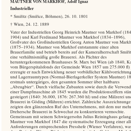
MAUTNER VON MARKHOF, Adolf Ignaz
Industrieller
* Smiřitz (Smiřice, Böhmen), 26. 10. 1801
† Wien, 24. 12. 1889
Vater der Industriellen Georg Heinrich Mautner von Markhof (18
1904) und Karl Ferdinand Mautner von Markhof (1834–1896),
Großvater des Großindustriellen Georg Anton Mautner von Mark
(1875–1934). Mautner von Markhof entstammte einer alten
Brauerfamilie und betrieb bereits auf der Kameralherrschaft Smiři
eine verhältnismäßig große Brauerei. Als Pächter des
heruntergekommenen Brauhauses St. Marx bei Wien (ab 1840, K
vom Bürgerspitalsfonds der Gemeinde Wien 1857 um 275.000 fl)
erzeugte er nach Entwicklung neuer vorbildlicher Kühlvorrichtun
und Lagerraumtypen (Normal-Bierlagerkeller System Mautner) 1
erstmals untergäriges, den gesamten Sommer über haltbares
„Abzugbier“. Durch vielfache Zubauten sowie durch die Verwen
einer Dampfmaschine ab 1845 wurden die Produktionsziffern stä
gesteigert (1840: 36.000, 1876: 267.360 hl) und eine Mälzerei un
Brauerei in Göding (Mähren) errichtet. Zahlreiche Auszeichnung
zeigten den glänzenden Ruf des Unternehmens, mit dem nur mehr
Drehersche Brauerei in Schwechat zu konkurrieren vermochte.
Gemeinsam mit seinem Schwiegersohn Julius Reininghaus gelang
Mautner von Markhof 1847 die systematische Erzeugung einer al
Anforderungen entsprechenden Presshefe (Wiener Verfahren), wa