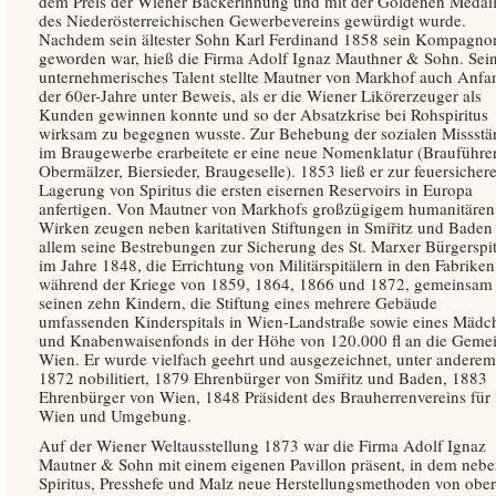
dem Preis der Wiener Bäckerinnung und mit der Goldenen Medail
des Niederösterreichischen Gewerbevereins gewürdigt wurde.
Nachdem sein ältester Sohn Karl Ferdinand 1858 sein Kompagno
geworden war, hieß die Firma Adolf Ignaz Mauthner & Sohn. Sei
unternehmerisches Talent stellte Mautner von Markhof auch Anfa
der 60er-Jahre unter Beweis, als er die Wiener Likörerzeuger als
Kunden gewinnen konnte und so der Absatzkrise bei Rohspiritus
wirksam zu begegnen wusste. Zur Behebung der sozialen Missstä
im Braugewerbe erarbeitete er eine neue Nomenklatur (Brauführer
Obermälzer, Biersieder, Braugeselle). 1853 ließ er zur feuersicher
Lagerung von Spiritus die ersten eisernen Reservoirs in Europa
anfertigen. Von Mautner von Markhofs großzügigem humanitären
Wirken zeugen neben karitativen Stiftungen in Smiřitz und Baden
allem seine Bestrebungen zur Sicherung des St. Marxer Bürgerspit
im Jahre 1848, die Errichtung von Militärspitälern in den Fabriken
während der Kriege von 1859, 1864, 1866 und 1872, gemeinsam
seinen zehn Kindern, die Stiftung eines mehrere Gebäude
umfassenden Kinderspitals in Wien-Landstraße sowie eines Mädc
und Knabenwaisenfonds in der Höhe von 120.000 fl an die Geme
Wien. Er wurde vielfach geehrt und ausgezeichnet, unter anderem
1872 nobilitiert, 1879 Ehrenbürger von Smiřitz und Baden, 1883
Ehrenbürger von Wien, 1848 Präsident des Brauherrenvereins für
Wien und Umgebung.
Auf der Wiener Weltausstellung 1873 war die Firma Adolf Ignaz
Mautner & Sohn mit einem eigenen Pavillon präsent, in dem neb
Spiritus, Presshefe und Malz neue Herstellungsmethoden von ober