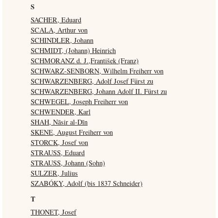
S
SACHER, Eduard
SCALA, Arthur von
SCHINDLER, Johann
SCHMIDT, (Johann) Heinrich
SCHMORANZ d. J.,František (Franz)
SCHWARZ-SENBORN, Wilhelm Freiherr von
SCHWARZENBERG, Adolf Josef Fürst zu
SCHWARZENBERG, Johann Adolf II. Fürst zu
SCHWEGEL, Joseph Freiherr von
SCHWENDER, Karl
SHAH, Nāsir al-Dīn
SKENE, August Freiherr von
STORCK, Josef von
STRAUSS, Eduard
STRAUSS, Johann (Sohn)
SULZER, Julius
SZABÓKY, Adolf (bis 1837 Schneider)
T
THONET, Josef