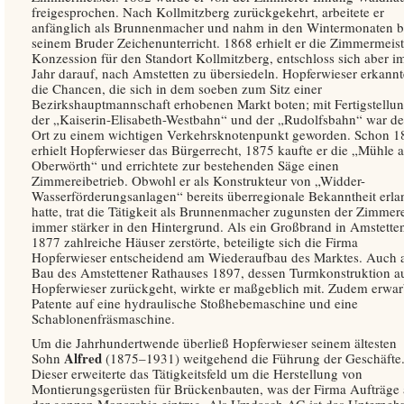
freigesprochen. Nach Kollmitzberg zurückgekehrt, arbeitete er
anfänglich als Brunnenmacher und nahm in den Wintermonaten b
seinem Bruder Zeichenunterricht. 1868 erhielt er die Zimmermeist
Konzession für den Standort Kollmitzberg, entschloss sich aber i
Jahr darauf, nach Amstetten zu übersiedeln. Hopferwieser erkannt
die Chancen, die sich in dem soeben zum Sitz einer
Bezirkshauptmannschaft erhobenen Markt boten; mit Fertigstellu
der „Kaiserin-Elisabeth-Westbahn“ und der „Rudolfsbahn“ war de
Ort zu einem wichtigen Verkehrsknotenpunkt geworden. Schon 1
erhielt Hopferwieser das Bürgerrecht, 1875 kaufte er die „Mühle 
Oberwörth“ und errichtete zur bestehenden Säge einen
Zimmereibetrieb. Obwohl er als Konstrukteur von „Widder-
Wasserförderungsanlagen“ bereits überregionale Bekanntheit erla
hatte, trat die Tätigkeit als Brunnenmacher zugunsten der Zimmer
immer stärker in den Hintergrund. Als ein Großbrand in Amstette
1877 zahlreiche Häuser zerstörte, beteiligte sich die Firma
Hopferwieser entscheidend am Wiederaufbau des Marktes. Auch
Bau des Amstettener Rathauses 1897, dessen Turmkonstruktion a
Hopferwieser zurückgeht, wirkte er maßgeblich mit. Zudem erwar
Patente auf eine hydraulische Stoßhebemaschine und eine
Schablonenfräsmaschine.
Um die Jahrhundertwende überließ Hopferwieser seinem ältesten
Alfred
Sohn
(1875–1931) weitgehend die Führung der Geschäfte
Dieser erweiterte das Tätigkeitsfeld um die Herstellung von
Montierungsgerüsten für Brückenbauten, was der Firma Aufträge
der ganzen Monarchie eintrug. Als Umdasch AG ist das Unterneh