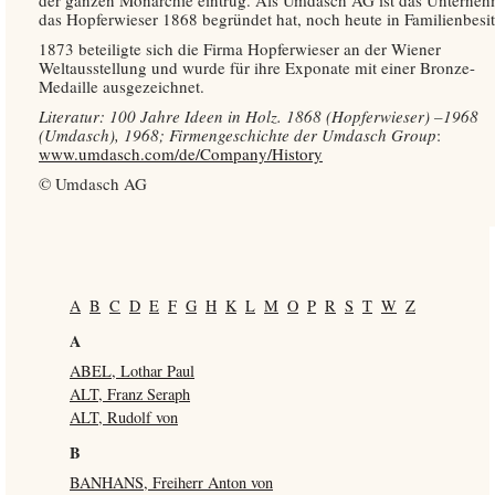
das Hopferwieser 1868 begründet hat, noch heute in Familienbesit
1873 beteiligte sich die Firma Hopferwieser an der Wiener
Weltausstellung und wurde für ihre Exponate mit einer Bronze-
Medaille ausgezeichnet.
Literatur: 100 Jahre Ideen in Holz. 1868 (Hopferwieser) –1968
(Umdasch), 1968; Firmengeschichte der Umdasch Group
:
www.umdasch.com/de/Company/History
© Umdasch AG
A
B
C
D
E
F
G
H
K
L
M
O
P
R
S
T
W
Z
A
ABEL, Lothar Paul
ALT, Franz Seraph
ALT, Rudolf von
B
BANHANS, Freiherr Anton von