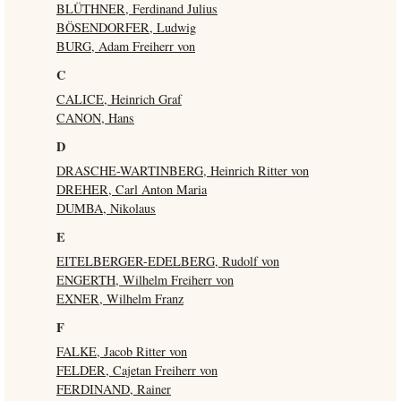
BLÜTHNER, Ferdinand Julius
BÖSENDORFER, Ludwig
BURG, Adam Freiherr von
C
CALICE, Heinrich Graf
CANON, Hans
D
DRASCHE-WARTINBERG, Heinrich Ritter von
DREHER, Carl Anton Maria
DUMBA, Nikolaus
E
EITELBERGER-EDELBERG, Rudolf von
ENGERTH, Wilhelm Freiherr von
EXNER, Wilhelm Franz
F
FALKE, Jacob Ritter von
FELDER, Cajetan Freiherr von
FERDINAND, Rainer