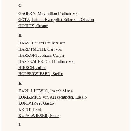
G
GAGERN, Maximilian Freiherr von
GÖTZ, Johann Evangelist Edler von Okocim
GUGITZ, Gustav
H
HAAS, Eduard Freiherr von
HARDTMUTH, Carl von
HARKORT, Johann Caspar
HASENAUER, Carl Freiherr von
HIRSCH, Julius
HOPFERWIESER, Stefan
K
KARL LUDWIG, Joseph Maria
KORIZMICS von Aggszentpéter, László
KOROMPAY, Gustav
KRIST, Josef
KUPELWIESER, Franz
L