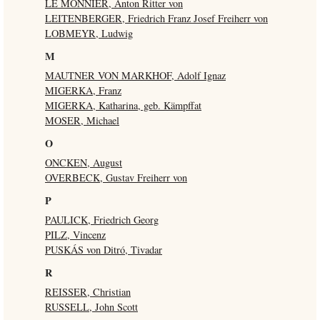
LE MONNIER, Anton Ritter von
LEITENBERGER, Friedrich Franz Josef Freiherr von
LOBMEYR, Ludwig
M
MAUTNER VON MARKHOF, Adolf Ignaz
MIGERKA, Franz
MIGERKA, Katharina, geb. Kämpffat
MOSER, Michael
O
ONCKEN, August
OVERBECK, Gustav Freiherr von
P
PAULICK, Friedrich Georg
PILZ, Vincenz
PUSKÁS von Ditró, Tivadar
R
REISSER, Christian
RUSSELL, John Scott