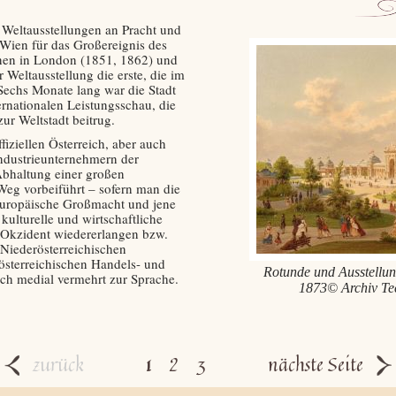
 Weltausstellungen an Pracht und
 Wien für das Großereignis des
nen in London (1851, 1862) und
 Weltausstellung die erste, die im
Sechs Monate lang war die Stadt
ernationalen Leistungsschau, die
r Weltstadt beitrug.
iziellen Österreich, aber auch
ndustrieunternehmern der
Abhaltung einer großen
Weg vorbeiführt – sofern man die
s europäische Großmacht und jene
 kulturelle und wirtschaftliche
 Okzident wiedererlangen bzw.
 Niederösterreichischen
österreichischen Handels- und
Rotunde und Ausstellun
h medial vermehrt zur Sprache.
1873© Archiv Te
zurück
1
2
3
nächste Seite