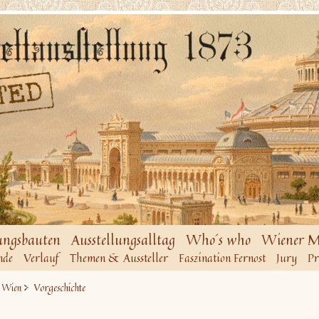
ungsbauten
Ausstellungsalltag
Who´s who
Wiener M
nde
Verlauf
Themen & Aussteller
Faszination Fernost
Jury
Pr
Vorgeschichte
n Wien