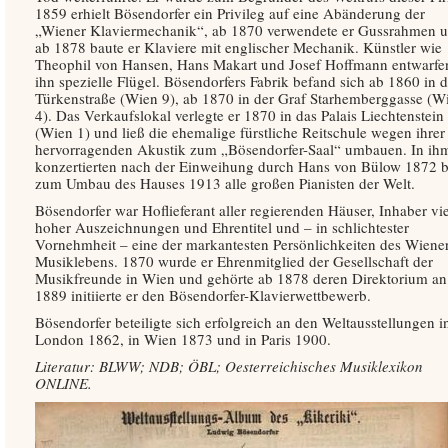
1859 erhielt Bösendorfer ein Privileg auf eine Abänderung der
„Wiener Klaviermechanik“, ab 1870 verwendete er Gussrahmen 
ab 1878 baute er Klaviere mit englischer Mechanik. Künstler wie
Theophil von Hansen, Hans Makart und Josef Hoffmann entwarfen
ihn spezielle Flügel. Bösendorfers Fabrik befand sich ab 1860 in d
Türkenstraße (Wien 9), ab 1870 in der Graf Starhemberggasse (W
4). Das Verkaufslokal verlegte er 1870 in das Palais Liechtenstein
(Wien 1) und ließ die ehemalige fürstliche Reitschule wegen ihrer
hervorragenden Akustik zum „Bösendorfer-Saal“ umbauen. In ih
konzertierten nach der Einweihung durch Hans von Bülow 1872 b
zum Umbau des Hauses 1913 alle großen Pianisten der Welt.
Bösendorfer war Hoflieferant aller regierenden Häuser, Inhaber vie
hoher Auszeichnungen und Ehrentitel und – in schlichtester
Vornehmheit – eine der markantesten Persönlichkeiten des Wiene
Musiklebens. 1870 wurde er Ehrenmitglied der Gesellschaft der
Musikfreunde in Wien und gehörte ab 1878 deren Direktorium an
1889 initiierte er den Bösendorfer-Klavierwettbewerb.
Bösendorfer beteiligte sich erfolgreich an den Weltausstellungen i
London 1862, in Wien 1873 und in Paris 1900.
Literatur: BLWW; NDB; ÖBL; Oesterreichisches Musiklexikon
ONLINE.