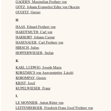
GAGERN, Maximilian Freiherr von
GÖTZ, Johann Evangelist Edler von Okocim
GUGITZ, Gustav
H
HAAS, Eduard Freiherr von
HARDTMUTH, Carl von
HARKORT, Johann Caspar
HASENAUER, Carl Freiherr von
HIRSCH, Julius
HOPFERWIESER, Stefan
K
KARL LUDWIG, Joseph Maria
KORIZMICS von Aggszentpéter, László
KOROMPAY, Gustav
KRIST, Josef
KUPELWIESER, Franz
L
LE MONNIER, Anton Ritter von
LEITENBERGER, Friedrich Franz Josef Freiherr von