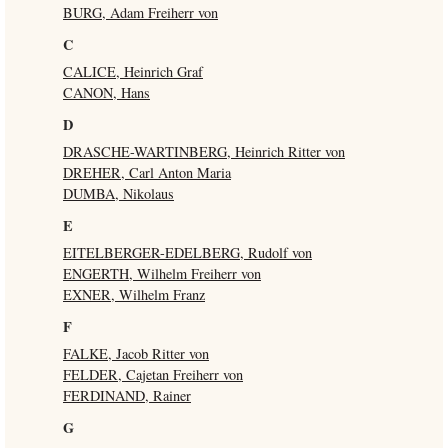
BURG, Adam Freiherr von
C
CALICE, Heinrich Graf
CANON, Hans
D
DRASCHE-WARTINBERG, Heinrich Ritter von
DREHER, Carl Anton Maria
DUMBA, Nikolaus
E
EITELBERGER-EDELBERG, Rudolf von
ENGERTH, Wilhelm Freiherr von
EXNER, Wilhelm Franz
F
FALKE, Jacob Ritter von
FELDER, Cajetan Freiherr von
FERDINAND, Rainer
G