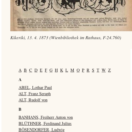
Kikeriki, 13. 4. 1873 (Wienbibliothek im Rathaus, F-24.760)
A
B
C
D
E
F
G
H
K
L
M
O
P
R
S
T
W
Z
A
ABEL, Lothar Paul
ALT, Franz Seraph
ALT, Rudolf von
B
BANHANS, Freiherr Anton von
BLÜTHNER, Ferdinand Julius
BÖSENDORFER, Ludwig