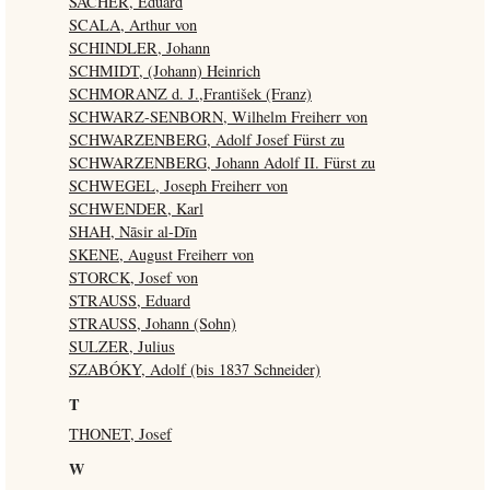
SACHER, Eduard
SCALA, Arthur von
SCHINDLER, Johann
SCHMIDT, (Johann) Heinrich
SCHMORANZ d. J.,František (Franz)
SCHWARZ-SENBORN, Wilhelm Freiherr von
SCHWARZENBERG, Adolf Josef Fürst zu
SCHWARZENBERG, Johann Adolf II. Fürst zu
SCHWEGEL, Joseph Freiherr von
SCHWENDER, Karl
SHAH, Nāsir al-Dīn
SKENE, August Freiherr von
STORCK, Josef von
STRAUSS, Eduard
STRAUSS, Johann (Sohn)
SULZER, Julius
SZABÓKY, Adolf (bis 1837 Schneider)
T
THONET, Josef
W