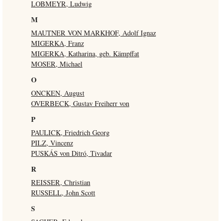
LOBMEYR, Ludwig
M
MAUTNER VON MARKHOF, Adolf Ignaz
MIGERKA, Franz
MIGERKA, Katharina, geb. Kämpffat
MOSER, Michael
O
ONCKEN, August
OVERBECK, Gustav Freiherr von
P
PAULICK, Friedrich Georg
PILZ, Vincenz
PUSKÁS von Ditró, Tivadar
R
REISSER, Christian
RUSSELL, John Scott
S