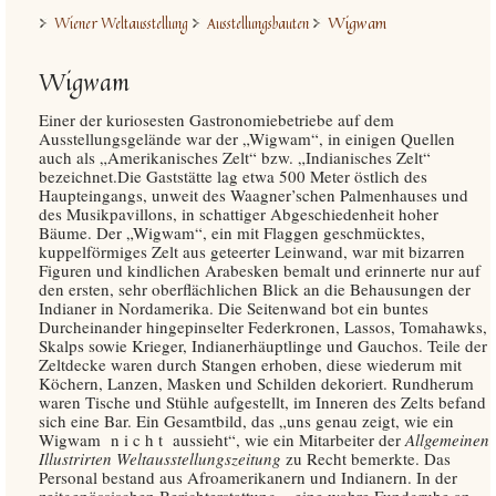
Wigwam
Wiener Weltausstellung
Ausstellungsbauten
Wigwam
Einer der kuriosesten Gastronomiebetriebe auf dem
Ausstellungsgelände war der „Wigwam“, in einigen Quellen
auch als „Amerikanisches Zelt“ bzw. „Indianisches Zelt“
bezeichnet.Die Gaststätte lag etwa 500 Meter östlich des
Haupteingangs, unweit des Waagner’schen Palmenhauses und
des Musikpavillons, in schattiger Abgeschiedenheit hoher
Bäume. Der „Wigwam“, ein mit Flaggen geschmücktes,
kuppelförmiges Zelt aus geteerter Leinwand, war mit bizarren
Figuren und kindlichen Arabesken bemalt und erinnerte nur auf
den ersten, sehr oberflächlichen Blick an die Behausungen der
Indianer in Nordamerika. Die Seitenwand bot ein buntes
Durcheinander hingepinselter Federkronen, Lassos, Tomahawks,
Skalps sowie Krieger, Indianerhäuptlinge und Gauchos. Teile der
Zeltdecke waren durch Stangen erhoben, diese wiederum mit
Köchern, Lanzen, Masken und Schilden dekoriert. Rundherum
waren Tische und Stühle aufgestellt, im Inneren des Zelts befand
sich eine Bar. Ein Gesamtbild, das „uns genau zeigt, wie ein
Wigwam n i c h t aussieht“, wie ein Mitarbeiter der
Allgemeinen
Illustrirten Weltausstellungszeitung
zu Recht bemerkte. Das
Personal bestand aus Afroamerikanern und Indianern. In der