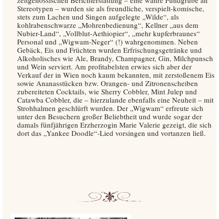
zeitgenössischen Berichterstattung – eine wahre Fundgrube an
Stereotypen – wurden sie als freundliche, verspielt-komische,
stets zum Lachen und Singen aufgelegte „Wilde“, als
kohlrabenschwarze „Mohrenbedienung“, Kellner „aus dem
Nubier-Land“, „Vollblut-Aethiopier“, „mehr kupferbraunes“
Personal und „Wigwam-Neger“ (!) wahrgenommen. Neben
Gebäck, Eis und Früchten wurden Erfrischungsgetränke und
Alkoholisches wie Ale, Brandy, Champagner, Gin, Milchpunsch
und Wein serviert. Am profitabelsten erwies sich aber der
Verkauf der in Wien noch kaum bekannten, mit zerstoßenem Eis
sowie Ananasstücken bzw. Orangen- und Zitronenscheiben
zubereiteten Cocktails, wie Sherry Cobbler, Mint Julep und
Catawba Cobbler, die – hierzulande ebenfalls eine Neuheit – mit
Strohhalmen geschlürft wurden. Der „Wigwam“ erfreute sich
unter den Besuchern großer Beliebtheit und wurde sogar der
damals fünfjährigen Erzherzogin Marie Valerie gezeigt, die sich
dort das „Yankee Doodle“-Lied vorsingen und vortanzen ließ.