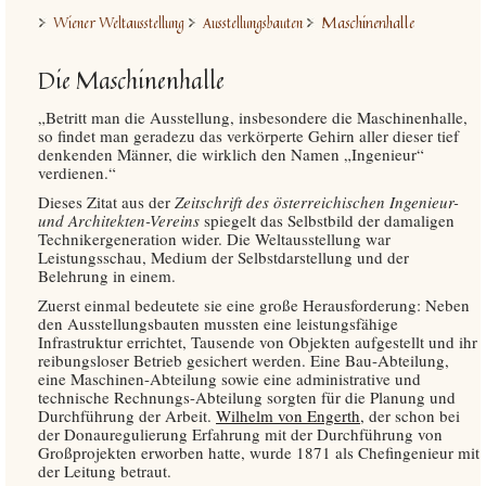
Maschinenhalle
Wiener Weltausstellung
Ausstellungsbauten
Die Maschinenhalle
„Betritt man die Ausstellung, insbesondere die Maschinenhalle,
so findet man geradezu das verkörperte Gehirn aller dieser tief
denkenden Männer, die wirklich den Namen „Ingenieur“
verdienen.“
Dieses Zitat aus der
Zeitschrift des österreichischen Ingenieur-
und Architekten-Vereins
spiegelt das Selbstbild der damaligen
Technikergeneration wider. Die Weltausstellung war
Leistungsschau, Medium der Selbstdarstellung und der
Belehrung in einem.
Zuerst einmal bedeutete sie eine große Herausforderung: Neben
den Ausstellungsbauten mussten eine leistungsfähige
Infrastruktur errichtet, Tausende von Objekten aufgestellt und ihr
reibungsloser Betrieb gesichert werden. Eine Bau-Abteilung,
eine Maschinen-Abteilung sowie eine administrative und
technische Rechnungs-Abteilung sorgten für die Planung und
Durchführung der Arbeit.
Wilhelm von Engerth
, der schon bei
der Donauregulierung Erfahrung mit der Durchführung von
Großprojekten erworben hatte, wurde 1871 als Chefingenieur mit
der Leitung betraut.